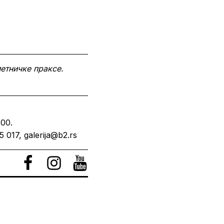
метничке праксе.
00.
 017, galerija@b2.rs