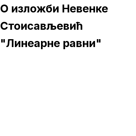
О изложби Невенке
Стоисављевић
"Линеарне равни"