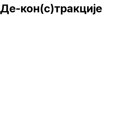
Де-кон(с)тракције